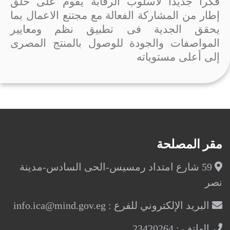
فكراً جديداً لأسلوب الرقابة يقوم على خلق
إطار من المشاركة الفعالة مع مجتنع الاعمال بما
يحقق الجدية فى تطبيق نظم ومعايير
المواصفات والجودة للوصول بالمنتج المصرى
إلى أعلى مستوياته
مقر المصلحة
59 شارع امتداد رمسيس-الحى السادس-مدينة
نصر
البريد الإلكتروني للفرع : info.ica@mind.gov.eg
الهاتف : 23420264